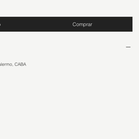
o
Comprar
alermo, CABA 