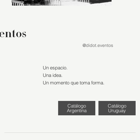
entos
@didot.eventos
Un espacio.
Una idea.
Un momento que toma forma.
Catálogo
Catálogo
Argentina
Uruguay